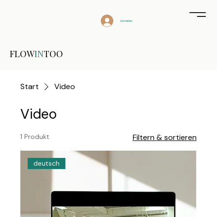
Anmelden
FLOW
IN
TOO
Start
Video
Video
1 Produkt
Filtern & sortieren
deutsch