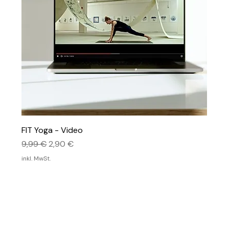
FIT Yoga - Video
Standardpreis
Sale-Preis
9,99 €
2,90 €
inkl. MwSt.