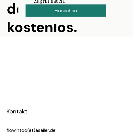
Zugriff haben.
der Einstieg ist
Einreichen
kostenlos.
Kontakt
flowintoo(at)asailer.de