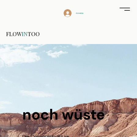
Anmelden
FLOW
IN
TOO
noch wüste
Die Community ist im