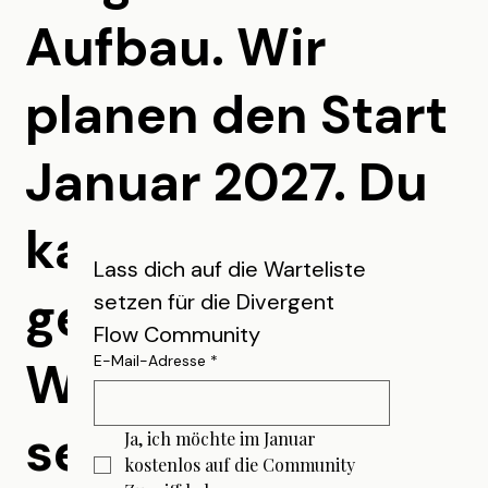
Aufbau. Wir
planen den Start
Januar 2027. Du
kannst dich
Lass dich auf die Warteliste 
gerne auf die
setzen für die Divergent 
Flow Community
E-Mail-Adresse
*
Warteliste
setzen lassen -
Ja, ich möchte im Januar 
kostenlos auf die Community 